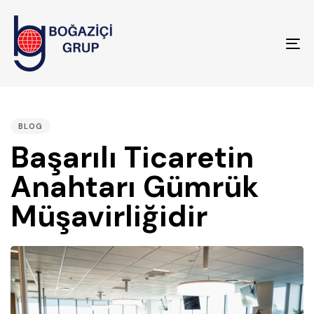
To
na
PUBLISHED
IN:
BLOG
Başarılı Ticaretin
Anahtarı Gümrük
Müşavirliğidir