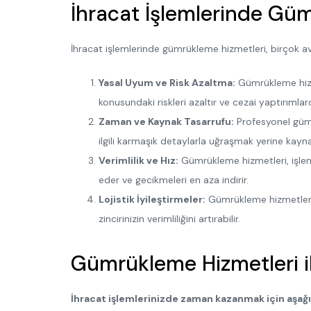
İhracat İşlemlerinde Gü
İhracat işlemlerinde gümrükleme hizmetleri, birçok ava
Yasal Uyum ve Risk Azaltma:
Gümrükleme hizmet
konusundaki riskleri azaltır ve cezai yaptırıml
Zaman ve Kaynak Tasarrufu:
Profesyonel gümrü
ilgili karmaşık detaylarla uğraşmak yerine kayna
Verimlilik ve Hız:
Gümrükleme hizmetleri, işleml
eder ve gecikmeleri en aza indirir.
Lojistik İyileştirmeler:
Gümrükleme hizmetleri, lo
zincirinizin verimliliğini artırabilir.
Gümrükleme Hizmetleri i
İhracat işlemlerinizde zaman kazanmak için aşağıda