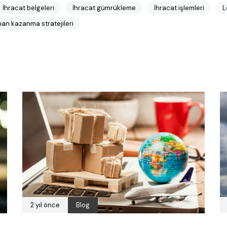
İhracat belgeleri
İhracat gümrükleme
İhracat işlemleri
L
an kazanma stratejileri
2 yıl önce
Blog