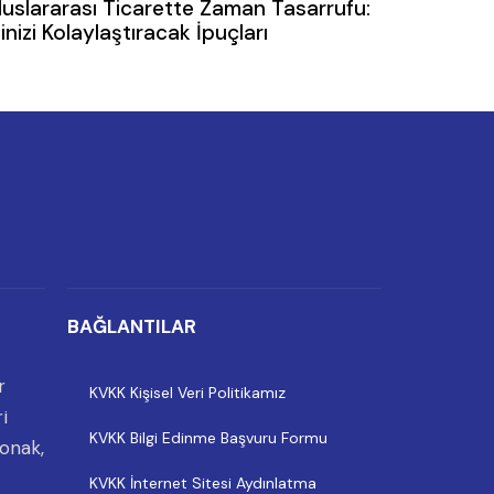
luslararası Ticarette Zaman Tasarrufu:
şinizi Kolaylaştıracak İpuçları
BAĞLANTILAR
r
KVKK Kişisel Veri Politikamız
i
KVKK Bilgi Edinme Başvuru Formu
onak,
KVKK İnternet Sitesi Aydınlatma