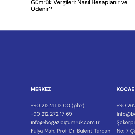
Gümrük Vergileri: Nasıl Hesaplanır ve
Ödenir?
MERKEZ
KOCAE
+90 212 211 12 00 (pbx)
+90 262
+90 212 272 17 69
info@b
info@bogazicigumruk.com.tr
Şekerpı
Fulya Mah. Prof. Dr. Bülent Tarcan
No: 7 Ç