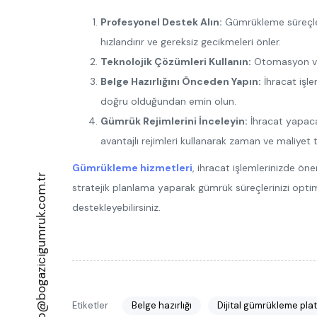
Profesyonel Destek Alın:
Gümrükleme süreçleri
hızlandırır ve gereksiz gecikmeleri önler.
Teknolojik Çözümleri Kullanın:
Otomasyon ve di
Belge Hazırlığını Önceden Yapın:
İhracat işle
doğru olduğundan emin olun.
Gümrük Rejimlerini İnceleyin:
İhracat yapacağı
avantajlı rejimleri kullanarak zaman ve maliyet t
Gümrükleme hizmetleri
, ihracat işlemlerinizde ön
info@bogazicigumruk.com.tr
stratejik planlama yaparak gümrük süreçlerinizi optim
destekleyebilirsiniz.
Etiketler
Belge hazırlığı
Dijital gümrükleme plat