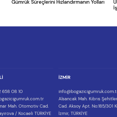
Gümrük Süreçlerini Hızlandırmanın Yolları
U
İ
Lİ
İZMİR
 658 08 10
info@bogazicigumruk.com.t
ogazicigumruk.com.tr
Alsancak Mah. Kıbrıs Şehitler
nar Mah. Otomotiv Cad.
Cad. Aksoy Apt. No:185/301 K
ayırova / Kocaeli TÜRKİYE
İzmir, TÜRKİYE