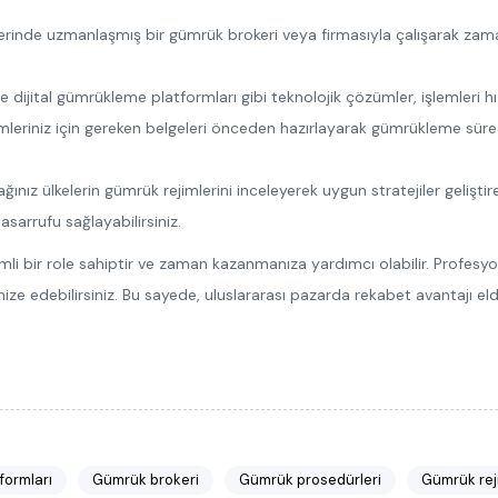
nde uzmanlaşmış bir gümrük brokeri veya firmasıyla çalışarak zaman k
jital gümrükleme platformları gibi teknolojik çözümler, işlemleri hızland
mleriniz için gereken belgeleri önceden hazırlayarak gümrükleme sürecini
nız ülkelerin gümrük rejimlerini inceleyerek uygun stratejiler geliştireb
asarrufu sağlayabilirsiniz.
emli bir role sahiptir ve zaman kazanmanıza yardımcı olabilir. Profesyo
ize edebilirsiniz. Bu sayede, uluslararası pazarda rekabet avantajı el
formları
Gümrük brokeri
Gümrük prosedürleri
Gümrük reji