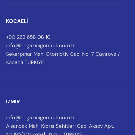
KOCAELİ
+90 262 658 08 10
info@bogazicigumruk.com.tr
Şekerpınar Mah. Otomotiv Cad. No: 7 Çayırova /
Kocaeli TÜRKİYE
İZMİR
info@bogazicigumruk.com.tr
Alsancak Mah. Kıbrıs Şehitleri Cad. Aksoy Apt.
No:185/301 Konak, İzmir, TÜRKİYE