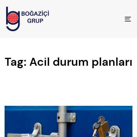
To
na
Tag: Acil durum planları