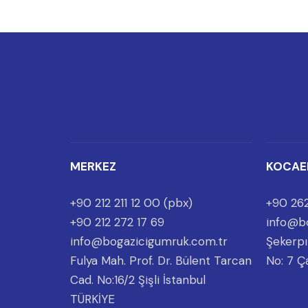
MERKEZ
KOCAE
+90 212 211 12 00 (pbx)
+90 262
+90 212 272 17 69
info@b
info@bogazicigumruk.com.tr
Şekerpı
Fulya Mah. Prof. Dr. Bülent Tarcan
No: 7 Ç
Cad. No:16/2 Şişli İstanbul
TÜRKİYE