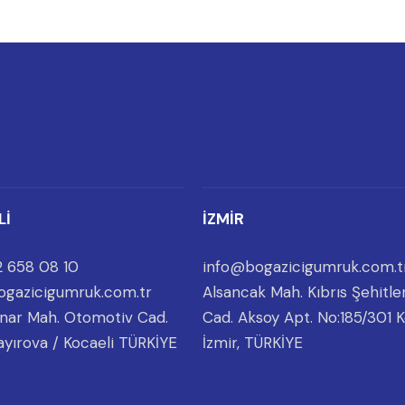
Lİ
İZMİR
 658 08 10
info@bogazicigumruk.com.t
ogazicigumruk.com.tr
Alsancak Mah. Kıbrıs Şehitler
nar Mah. Otomotiv Cad.
Cad. Aksoy Apt. No:185/301 K
ayırova / Kocaeli TÜRKİYE
İzmir, TÜRKİYE