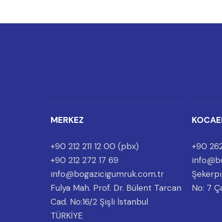
MERKEZ
KOCAE
+90 212 211 12 00 (pbx)
+90 262
+90 212 272 17 69
info@b
info@bogazicigumruk.com.tr
Şekerpı
Fulya Mah. Prof. Dr. Bülent Tarcan
No: 7 Ç
Cad. No:16/2 Şişli İstanbul
TÜRKİYE