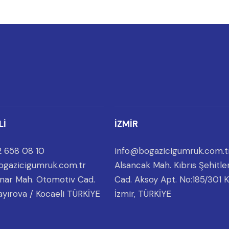
Lİ
İZMİR
 658 08 10
info@bogazicigumruk.com.t
ogazicigumruk.com.tr
Alsancak Mah. Kıbrıs Şehitler
nar Mah. Otomotiv Cad.
Cad. Aksoy Apt. No:185/301 K
ayırova / Kocaeli TÜRKİYE
İzmir, TÜRKİYE