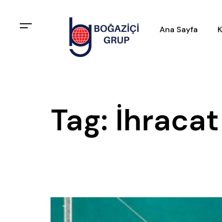
Ana Sayfa
K
Tag: İhracat