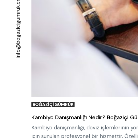
info@bogazicigumruk.com.tr
BOĞAZIÇI GÜMRÜK
Kambiyo Danışmanlığı Nedir? Boğaziçi Gü
Kambiyo danışmanlığı, döviz işlemlerinin yön
için sunulan profesyonel bir hizmettir. Özell