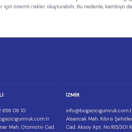
ler için önemli riskler oluşturabilir. Bu nedenle, kambiyo d
Lİ
İZMİR
 658 08 10
info@bogazicigumruk.com.t
ogazicigumruk.com.tr
Alsancak Mah. Kıbrıs Şehitler
nar Mah. Otomotiv Cad.
Cad. Aksoy Apt. No:185/301 K