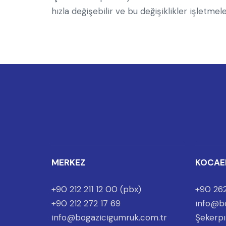
hızla değişebilir ve bu değişiklikler işletme
MERKEZ
KOCAE
+90 212 211 12 00 (pbx)
+90 262
+90 212 272 17 69
info@b
info@bogazicigumruk.com.tr
Şekerpı