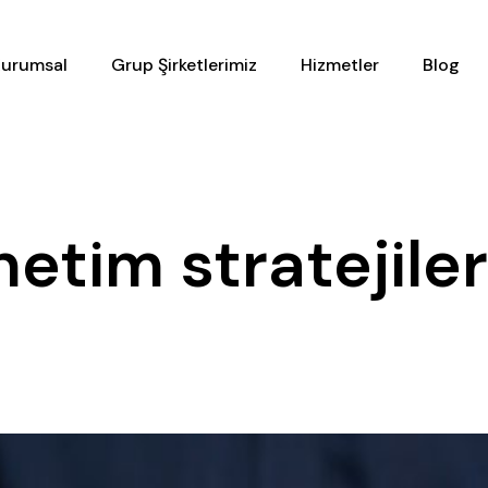
urumsal
Grup Şirketlerimiz
Hizmetler
Blog
netim stratejiler