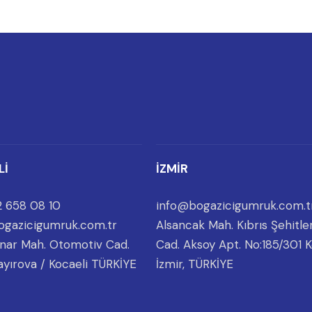
Lİ
İZMİR
 658 08 10
info@bogazicigumruk.com.t
ogazicigumruk.com.tr
Alsancak Mah. Kıbrıs Şehitler
nar Mah. Otomotiv Cad.
Cad. Aksoy Apt. No:185/301 K
ayırova / Kocaeli TÜRKİYE
İzmir, TÜRKİYE