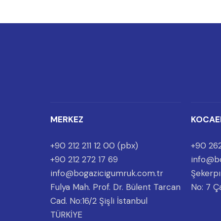
MERKEZ
KOCAE
+90 212 211 12 00 (pbx)
+90 262
+90 212 272 17 69
info@b
info@bogazicigumruk.com.tr
Şekerpı
Fulya Mah. Prof. Dr. Bülent Tarcan
No: 7 Ç
Cad. No:16/2 Şişli İstanbul
TÜRKİYE