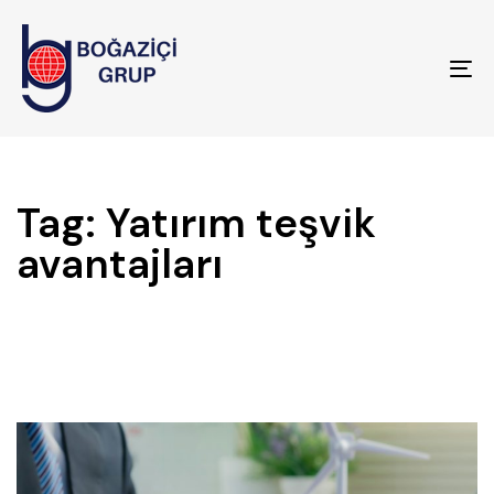
To
na
Tag: Yatırım teşvik
avantajları