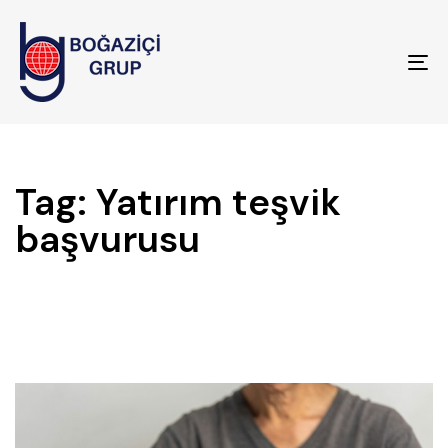
To
na
Tag: Yatırım teşvik
başvurusu