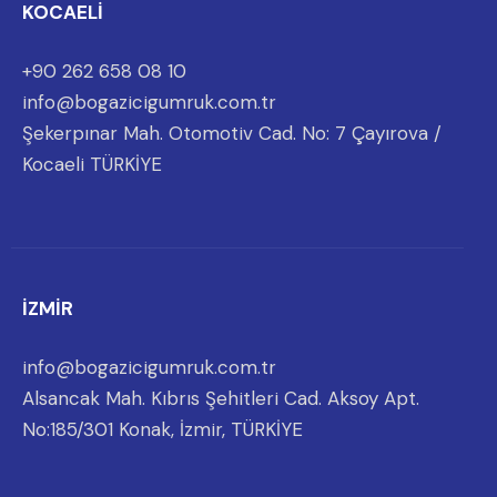
KOCAELİ
+90 262 658 08 10
info@bogazicigumruk.com.tr
Şekerpınar Mah. Otomotiv Cad. No: 7 Çayırova /
Kocaeli TÜRKİYE
İZMİR
info@bogazicigumruk.com.tr
Alsancak Mah. Kıbrıs Şehitleri Cad. Aksoy Apt.
No:185/301 Konak, İzmir, TÜRKİYE