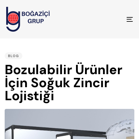
To
na
PUBLISHED
IN:
BLOG
Bozulabilir Ürünler
İçin Soğuk Zincir
Lojistiği