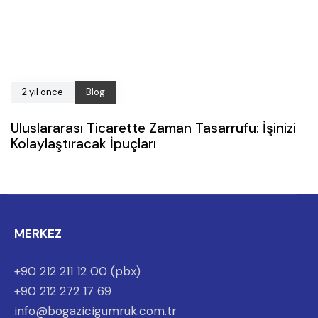
2 yıl önce
Blog
Uluslararası Ticarette Zaman Tasarrufu: İşinizi
Kolaylaştıracak İpuçları
MERKEZ
+90 212 211 12 00 (pbx)
+90 212 272 17 69
info@bogazicigumruk.com.tr