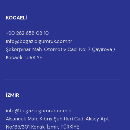
KOCAELİ
+90 262 658 08 10
info@bogazicigumruk.com.tr
Şekerpınar Mah. Otomotiv Cad. No: 7 Çayırova /
Kocaeli TÜRKİYE
İZMİR
info@bogazicigumruk.com.tr
Alsancak Mah. Kıbrıs Şehitleri Cad. Aksoy Apt.
No:185/301 Konak, İzmir, TÜRKİYE