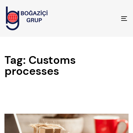
To
na
Tag: Customs
processes