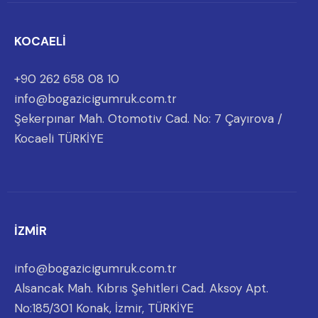
KOCAELİ
+90 262 658 08 10
info@bogazicigumruk.com.tr
Şekerpınar Mah. Otomotiv Cad. No: 7 Çayırova /
Kocaeli TÜRKİYE
İZMİR
info@bogazicigumruk.com.tr
Alsancak Mah. Kıbrıs Şehitleri Cad. Aksoy Apt.
No:185/301 Konak, İzmir, TÜRKİYE