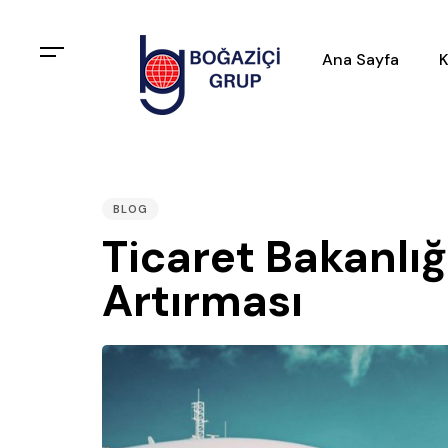
Ana Sayfa
K
PUBLISHED
IN:
BLOG
Ticaret Bakanlığ
Artırması