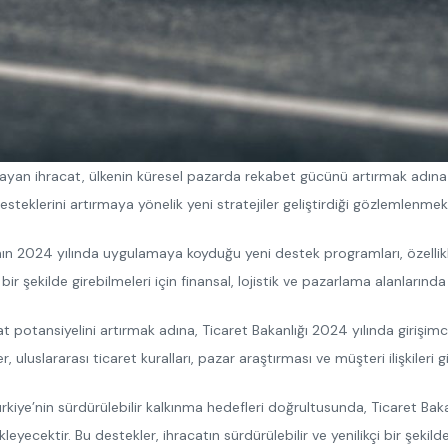
ayan ihracat, ülkenin küresel pazarda rekabet gücünü artırmak adına
esteklerini artırmaya yönelik yeni stratejiler geliştirdiği gözlemlenmek
nın 2024 yılında uygulamaya koyduğu yeni destek programları, özellikle
bir şekilde girebilmeleri için finansal, lojistik ve pazarlama alanlarınd
at potansiyelini artırmak adına, Ticaret Bakanlığı 2024 yılında girişim
 uluslararası ticaret kuralları, pazar araştırması ve müşteri ilişkileri
rkiye’nin sürdürülebilir kalkınma hedefleri doğrultusunda, Ticaret Bak
leyecektir. Bu destekler, ihracatın sürdürülebilir ve yenilikçi bir şekild