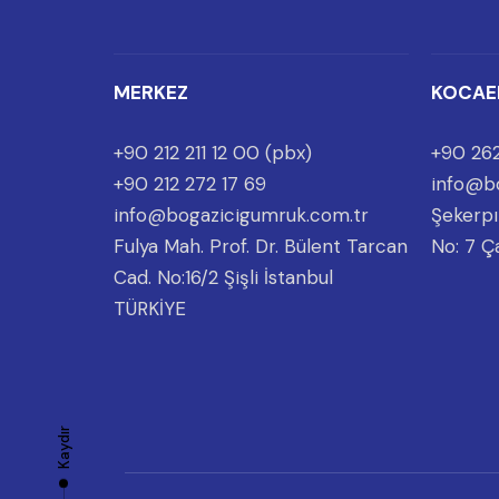
MERKEZ
KOCAE
+90 212 211 12 00 (pbx)
+90 262
+90 212 272 17 69
info@b
info@bogazicigumruk.com.tr
Şekerpı
Fulya Mah. Prof. Dr. Bülent Tarcan
No: 7 Ç
Cad. No:16/2 Şişli İstanbul
TÜRKİYE
Kaydır