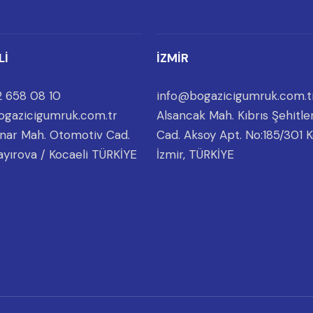
Lİ
İZMİR
 658 08 10
info@bogazicigumruk.com.t
ogazicigumruk.com.tr
Alsancak Mah. Kıbrıs Şehitler
nar Mah. Otomotiv Cad.
Cad. Aksoy Apt. No:185/301 K
ayırova / Kocaeli TÜRKİYE
İzmir, TÜRKİYE